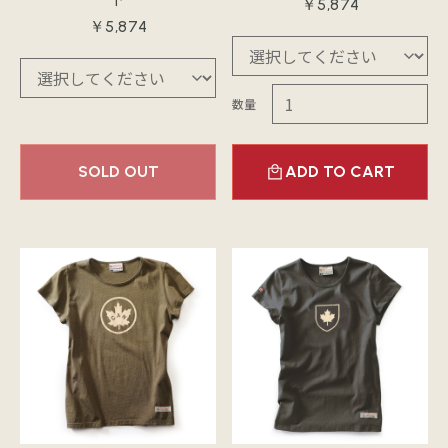
￥5,874
￥5,874
数量
SOLD OUT
ADD TO CART